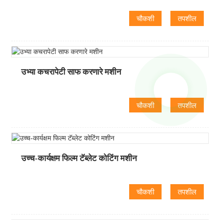
चौकशी
तपशील
उभ्या कचरापेटी साफ करणारे मशीन
चौकशी
तपशील
उच्च-कार्यक्षम फिल्म टॅब्लेट कोटिंग मशीन
चौकशी
तपशील