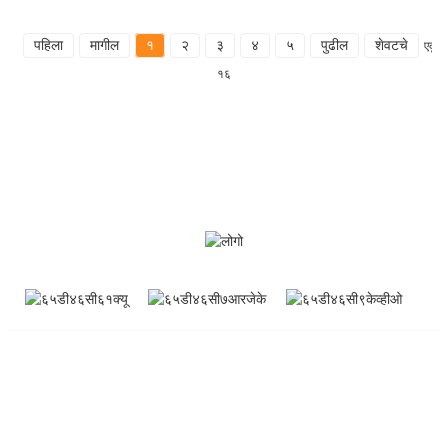
पहिला
मागील
१
२
३
४
५
पुढील
शेवटचे
एकूण
१६
माहिती