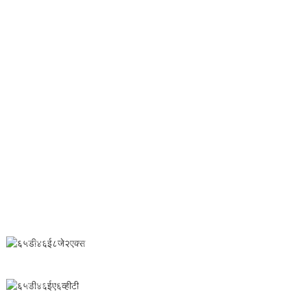
द्रवीकृत बेड
कोरडे दाणेदार
लिफ्टर
ओईबी लाइन
ओले दाणेदार
स्प्रे ड्रायर
सपोसिटरी
आमच्याशी संपर्क साधा
क्रमांक २८, चुनफेंग रोड, आर्थिक आणि तांत्रिक विकास क्षेत्र, यिचुन शहर,
जिआंग्शी प्रांत, चीन
0086-795-2196639